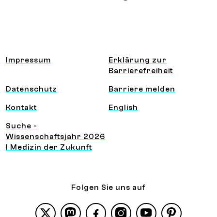
Information und Service
Impressum
Erklärung zur
Barrierefreiheit
Datenschutz
Barriere melden
Kontakt
English
Suche -
Wissenschaftsjahr 2026
I Medizin der Zukunft
Folgen Sie uns auf