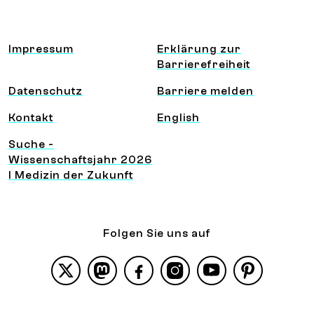
Information und Service
Impressum
Erklärung zur
Barrierefreiheit
Datenschutz
Barriere melden
Kontakt
English
Suche -
Wissenschaftsjahr 2026
I Medizin der Zukunft
Folgen Sie uns auf
X
Mastodon
Facebook
Instagram
YouTube
Pinterest