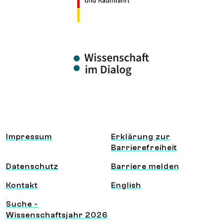
Information und Service
Impressum
Erklärung zur
Barrierefreiheit
Datenschutz
Barriere melden
Kontakt
English
Suche -
Wissenschaftsjahr 2026