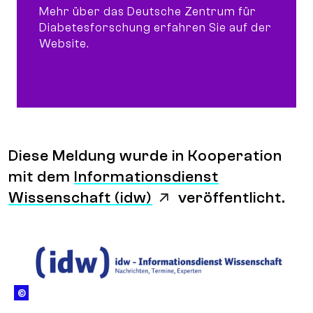
Mehr über das Deutsche Zentrum für
Diabetesforschung erfahren Sie auf der
Website.
Hinweis
Diese Meldung wurde in Kooperation
mit dem
Informationsdienst
Wissenschaft (idw)
veröffentlicht.
© idw