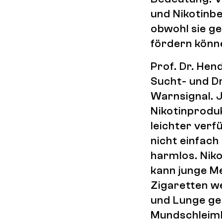
und Nikotinbe
obwohl sie ge
fördern könn
Prof. Dr. Hen
Sucht- und Dr
Warnsignal. 
Nikotinproduk
leichter verf
nicht einfach
harmlos. Niko
kann junge M
Zigaretten we
und Lunge gel
Mundschleimh