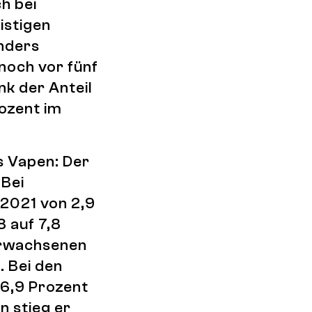
ch bei
istigen
nders
 noch vor fünf
nk der Anteil
ozent im
s Vapen: Der
 Bei
 2021 von 2,9
8 auf 7,8
 Erwachsenen
. Bei den
6,9 Prozent
n stieg er