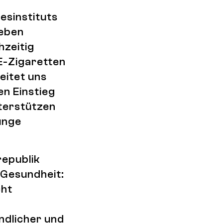
esinstituts
leben
hzeitig
E-Zigaretten
eitet uns
en Einstieg
nterstützen
junge
republik
 Gesundheit:
cht
dlicher und