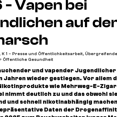
 - Vapen bei
ndlichen auf d
marsch
 K 1 – Presse und Öffentlichkeitsarbeit, Übergreifen
ür Öffentliche Gesundheit
auchender und vapender Jugendlicher i
 Jahren wieder gestiegen. Vor allem 
Nikotinprodukte wie Mehrweg-E-Zigar
el nimmt deutlich zu und das obwohl si
nd und schnell nikotinabhängig mache
repräsentative Daten der Drogenaffini