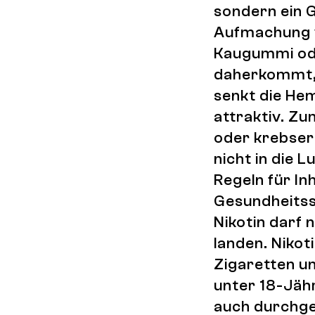
sondern ein 
Aufmachung vi
Kaugummi od
daherkommt, d
senkt die He
attraktiv. Zu
oder krebser
nicht in die 
Regeln für I
Gesundheitss
Nikotin darf
landen. Nikot
Zigaretten u
unter 18-Jähr
auch durchge