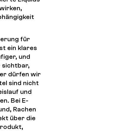
wirken,
bhängigkeit
ierung für
t ein klares
figer, und
 sichtbar,
ier dürfen wir
el sind nicht
islauf und
n. Bei E-
Mund, Rachen
ekt über die
produkt,