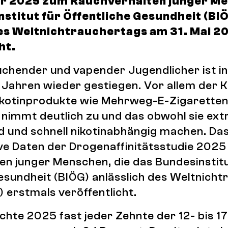
r 2025 zum Rauchverhalten junger Me
stitut für Öffentliche Gesundheit (BI
des Weltnichtrauchertags am 31. Mai 2
ht.
uchender und vapender Jugendlicher ist i
Jahren wieder gestiegen. Vor allem der
ikotinprodukte wie Mehrweg-E-Zigaretten
 nimmt deutlich zu und das obwohl sie ex
d und schnell nikotinabhängig machen. Das
ve Daten der Drogenaffinitätsstudie 202
en junger Menschen, die das Bundesinstitu
esundheit (BIÖG) anlässlich des Weltnich
) erstmals veröffentlicht.
hte 2025 fast jeder Zehnte der 12- bis 1