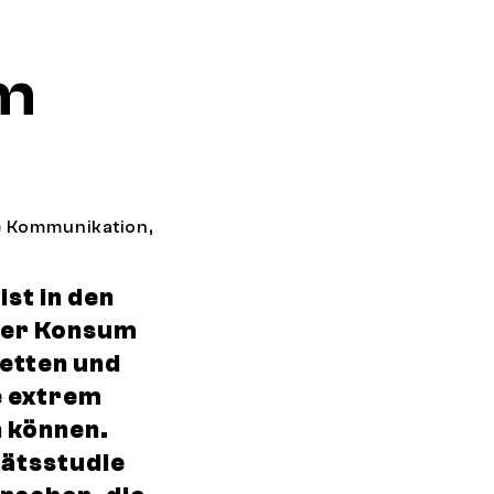
em
de Kommunikation,
st in den
der Konsum
etten und
e extrem
n können.
tätsstudie