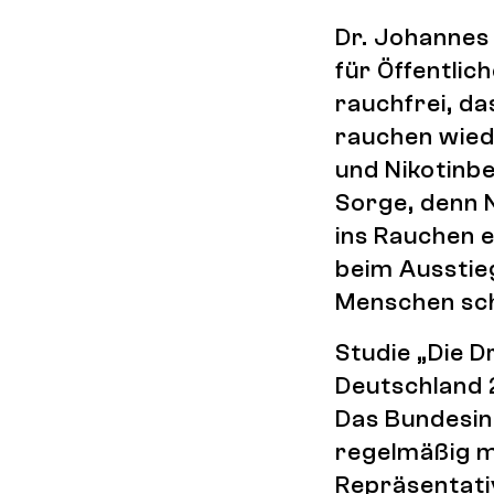
Dr. Johannes
für Öffentlic
rauchfrei, da
rauchen wied
und Nikotinbe
Sorge, denn N
ins Rauchen e
beim Ausstieg
Menschen sc
Studie „Die D
Deutschland 
Das Bundesins
regelmäßig m
Repräsentat