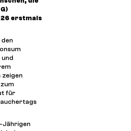
nschen, die
ÖG)
026 erstmals
n den
 Konsum
 und
trem
 zeigen
5 zum
t für
trauchertags
7-Jährigen