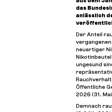
aus dem Jah
das Bundesin
anlässlich 
veröffentlic
Der Anteil ra
vergangenen 
neuartiger N
Nikotinbeutel
ungesund sin
repräsentati
Rauchverhalt
Öffentliche G
2026 (31. Mai
Demnach rauc