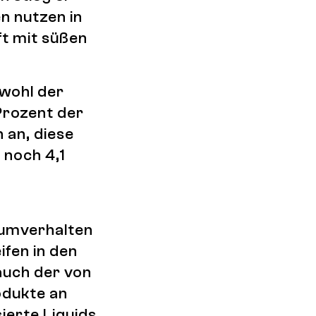
n nutzen in
ft mit süßen
.
wohl der
Prozent der
 an, diese
 noch 4,1
sumverhalten
fen in den
auch der von
odukte an
ierte Liquids