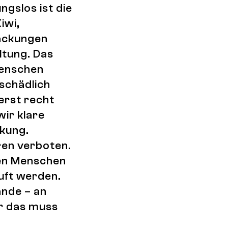
gslos ist die
iwi,
ackungen
ltung. Das
Menschen
sschädlich
erst recht
wir klare
ckung.
ren verboten.
gen Menschen
auft werden.
ände – an
er das muss