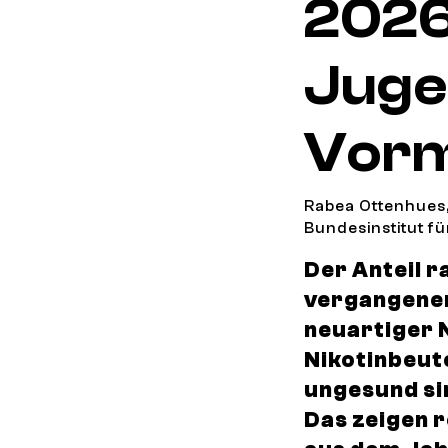
2026
Juge
Vor
Rabea Ottenhues,
Bundesinstitut f
Der Anteil r
vergangenen
neuartiger 
Nikotinbeut
ungesund si
Das zeigen 