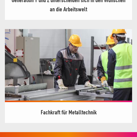
Generation Y und Z unterscheiden sich in den Wünschen
an die Arbeitswelt
Fachkraft für Metalltechnik
Footer