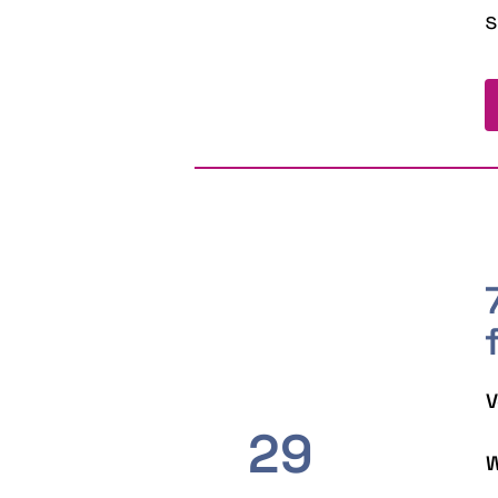
s
V
29
W