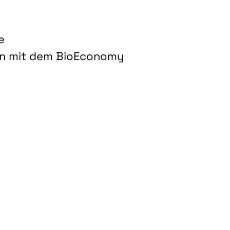
e
on mit dem BioEconomy
hnologien für biobasierte Produkte und Kraftstoffe"