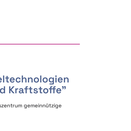
RGY AND BIOBASED PRODUCTS
seltechnologien
d Kraftstoffe"
szentrum gemeinnützige