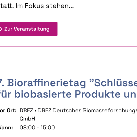
tatt. Im Fokus stehen...
: 9th Doctoral Colloquium BIOENE
Zur Veranstaltung
7. Bioraffinerietag "Schlüs
für biobasierte Produkte un
or Ort:
DBFZ • DBFZ Deutsches Biomasseforschung
GmbH
ann:
08:00 - 15:00