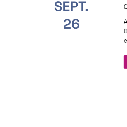
SEPT.
O
26
A
B
e