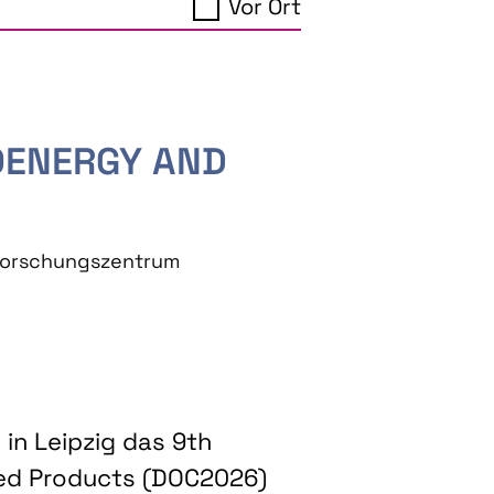
Vor Ort
IOENERGY AND
eforschungszentrum
in Leipzig das 9th
ed Products (DOC2026)