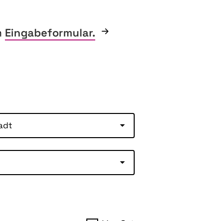
m
Eingabeformular.
adt