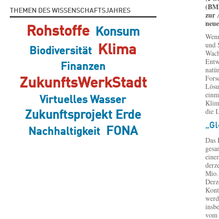
(BMB
THEMEN DES WISSENSCHAFTSJAHRES
zur 
neue
Rohstoffe
Konsum
Wenn
und 
Klima
Biodiversität
Wach
Entw
Finanzen
natü
Fors
ZukunftsWerkStadt
Lösu
einm
Virtuelles Wasser
Klim
die 
Zukunftsprojekt Erde
„Gl
FONA
Nachhaltigkeit
Das 
gesa
eine
derz
Mio.
Derz
Kont
werd
insb
vom 