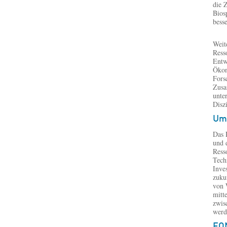
die 
Bios
bess
Weit
Ress
Entw
Ökon
Fors
Zusa
unte
Disz
Ums
Das 
und 
Ress
Tech
Inve
zuku
von 
mitt
zwis
werd
FON