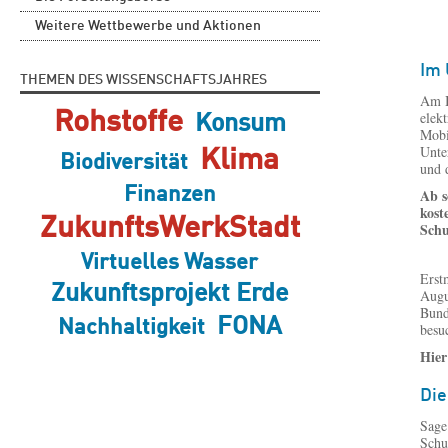
Weitere Wettbewerbe und Aktionen
Im 
THEMEN DES WISSENSCHAFTSJAHRES
Am B
Rohstoffe
elek
Konsum
Mobi
Unte
Klima
Biodiversität
und 
Finanzen
Ab s
kost
ZukunftsWerkStadt
Schu
Virtuelles Wasser
Erst
Zukunftsprojekt Erde
Augu
Bund
FONA
Nachhaltigkeit
besu
Hier
Die
Sage
Schu