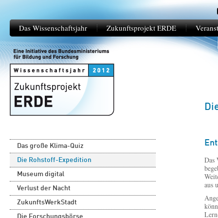
Das Wissenschaftsjahr
Zukunftsprojekt ERDE
Verans
Di
Ent
Das große Klima-Quiz
Das 
Die Rohstoff-Expedition
bege
Museum digital
Weit
aus 
Verlust der Nacht
Ange
ZukunftsWerkStadt
könn
Lern
Die Forschungsbörse