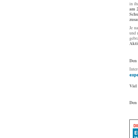
in i
am 2
Schu
zusa
Je n
und 
gebr
Akti
Den 
Inte
expe
Viel
Den 