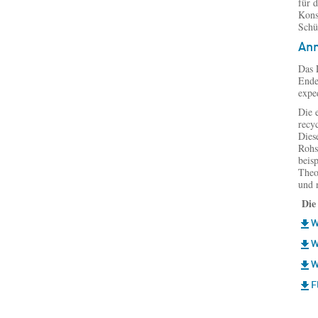
für 
Kons
Schü
Anm
Das 
Ende
expe
Die 
recy
Dies
Rohs
beis
Theo
und 
Die
W
W
W
F