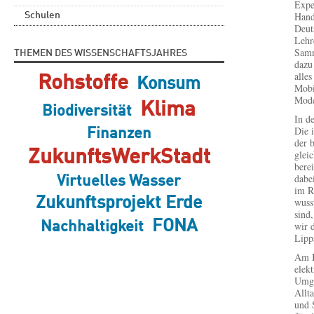
Expe
Hand
Schulen
Deut
Lehr
Samm
THEMEN DES WISSENSCHAFTSJAHRES
dazu
alle
Rohstoffe
Konsum
Mobi
Mode
Klima
Biodiversität
In d
Die 
Finanzen
der 
ZukunftsWerkStadt
glei
bere
dabe
Virtuelles Wasser
im R
Zukunftsprojekt Erde
wuss
sind,
FONA
Nachhaltigkeit
wir 
Lipp
Am B
elek
Umga
Allt
und 