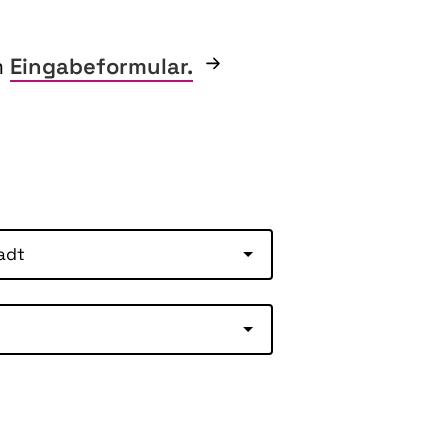
m
Eingabeformular.
adt