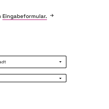
m
Eingabeformular.
adt