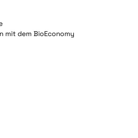
e
on mit dem BioEconomy
hnologien für biobasierte Produkte und Kraftstoffe"