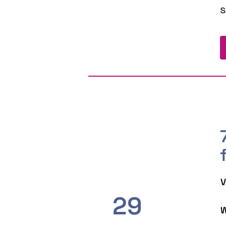
s
V
29
W