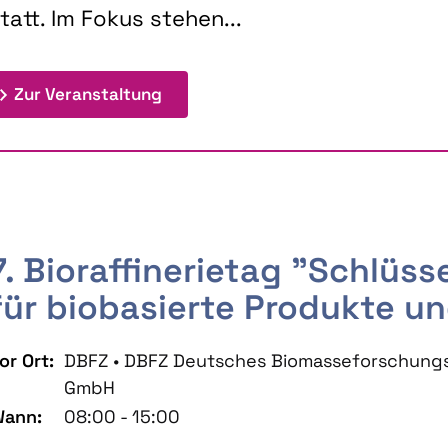
tatt. Im Fokus stehen...
: 9th Doctoral Colloquium BIOENE
Zur Veranstaltung
7. Bioraffinerietag "Schlüs
für biobasierte Produkte un
or Ort:
DBFZ • DBFZ Deutsches Biomasseforschung
GmbH
ann:
08:00 - 15:00