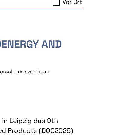
Vor Ort
IOENERGY AND
eforschungszentrum
in Leipzig das 9th
ed Products (DOC2026)