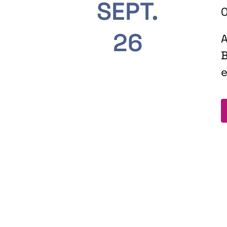
SEPT.
O
26
A
B
e