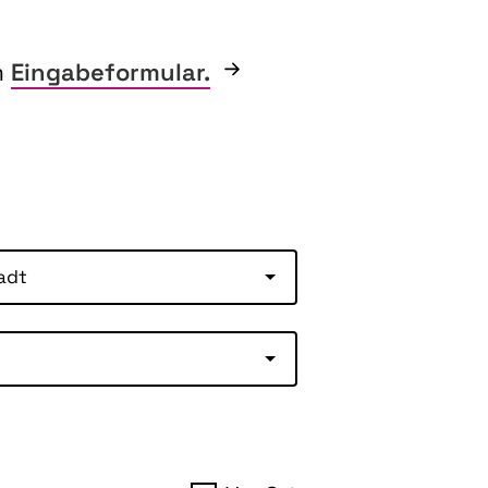
m
Eingabeformular.
adt