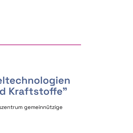
RGY AND BIOBASED PRODUCTS
seltechnologien
d Kraftstoffe"
szentrum gemeinnützige