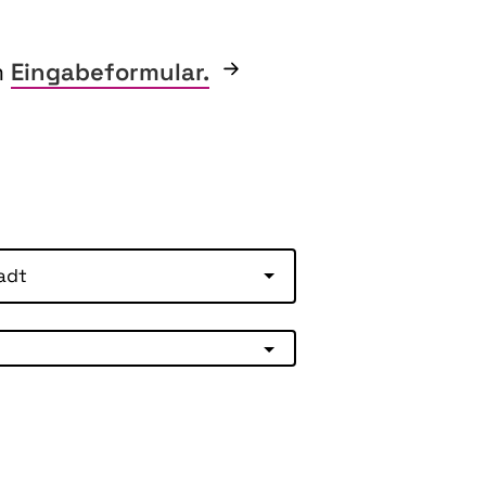
m
Eingabeformular.
adt