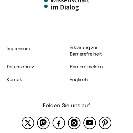
Information und Service
Erklärung zur
Impressum
Barrierefreiheit
Datenschutz
Barriere melden
Kontakt
Englisch
Folgen Sie uns auf
X
Mastodon
Facebook
Instagram
YouTube
Pinterest