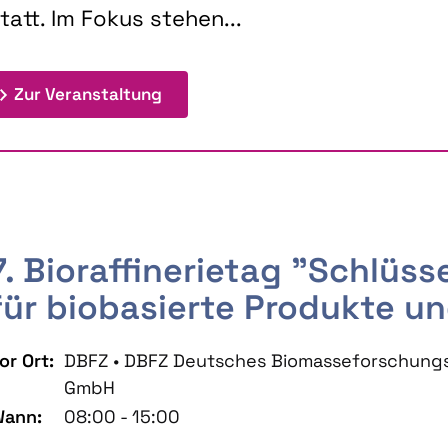
tatt. Im Fokus stehen...
: 9th Doctoral Colloquium BIOENE
Zur Veranstaltung
7. Bioraffinerietag "Schlüs
für biobasierte Produkte un
or Ort:
DBFZ • DBFZ Deutsches Biomasseforschung
GmbH
ann:
08:00 - 15:00