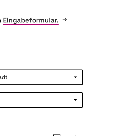
m
Eingabeformular.
adt