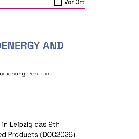
Vor Ort
IOENERGY AND
eforschungszentrum
in Leipzig das 9th
ed Products (DOC2026)