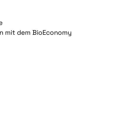
e
on mit dem BioEconomy
hnologien für biobasierte Produkte und Kraftstoffe"