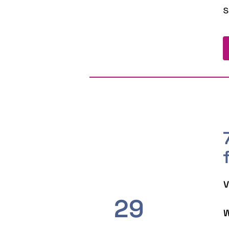
s
V
29
W