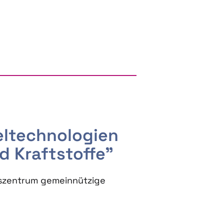
RGY AND BIOBASED PRODUCTS
seltechnologien
d Kraftstoffe"
szentrum gemeinnützige