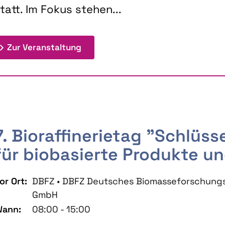
tatt. Im Fokus stehen...
: 9th Doctoral Colloquium BIOENE
Zur Veranstaltung
7. Bioraffinerietag "Schlüs
für biobasierte Produkte un
or Ort:
DBFZ • DBFZ Deutsches Biomasseforschung
GmbH
ann:
08:00 - 15:00