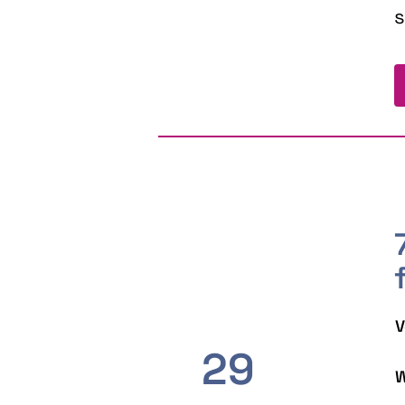
s
V
29
W