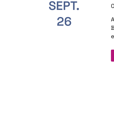
SEPT.
O
26
A
B
e