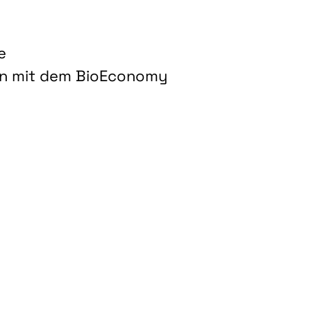
e
on mit dem BioEconomy
hnologien für biobasierte Produkte und Kraftstoffe"