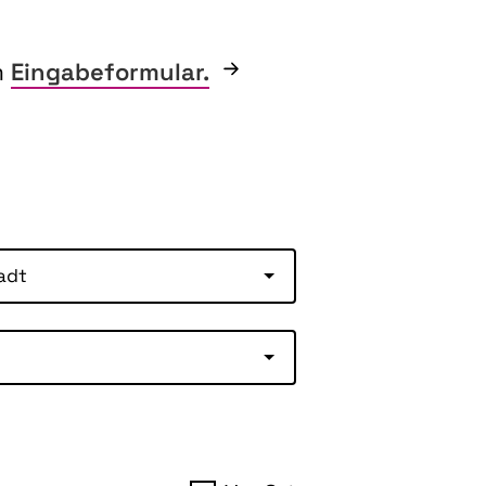
m
Eingabeformular.
adt