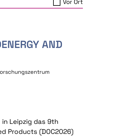
Vor Ort
IOENERGY AND
eforschungszentrum
in Leipzig das 9th
ed Products (DOC2026)