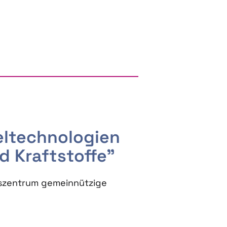
RGY AND BIOBASED PRODUCTS
seltechnologien
d Kraftstoffe"
szentrum gemeinnützige