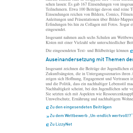
sehen lassen: Es gab 167 Einsendungen von insges
Teilnehmern. Etwa 100 Beiträge davon sind reine Te
Einsendungen reichen von Bildern, Comics, Filmen,
Anleitungen und Präsentationen über Bilder-Mappen
Erfindungen bis hin zu Collagen mit Fotos. Sogar 
eingesendet.
Insgesamt nahmen auch sechs Schulen am Wettbewerb
Kisten mit einer Vielzahl sehr unterschiedlicher Bei
Die eingesendeten Text- und Bildbeiträge können
Auseinandersetzung mit Themen der
Insgesamt zeichnen die Beiträge der Jugendlichen ei
Zukunftsängsten, die in Untergangsszenarios ihren
zeigen sich Hoffnung, Engagement und Vertrauen in
und die Politik, dass ein nachhaltiger Lebensstil m
Nachhaltigkeit scheint, bei den Jugendlichen sehr v
Sie setzten sich mit Aspekten wie Ressourcenknapph
Umweltschutz, Ernährung und nachhaltigem Wohnen
Zu den eingesendeten Beiträgen
Zu dem Wettbewerb „Un-endlich wertvoll!?“
Zu LizzyNet