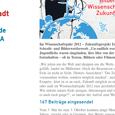
adt
de
A
Im Wissenschaftsjahr 2012 – Zukunftsprojekt E
Schreib- und Bilderwettbewerb „Un-endlich wer
Jugendliche waren eingeladen, ihre Idee von der
festzuhalten – ob in Texten, Bildern oder Filmen
„Wir jetten um die Welt und shoppen um die Wette
gefällt, landet im Mülleimer. Doch die Ressourcen 
Erde ist nicht in Sicht. Düstere Aussichten? "Die Z
voraussehen wollen, sondern möglich machen", mei
Exupéry. Jetzt ist es an euch, Zukunft möglich zu m
oder malt im Wissenschaftsjahr 2012 euer persönli
Wie müsste unsere Erde morgen, übermorgen und i
es nach euch ginge?“, so lautete der Aufruf zum W
167 Beiträge eingesendet
Vom 3. Mai bis zum 3. Oktober konnten junge Men
Jahren, einzeln oder in Gruppen, ihre Werke einsen