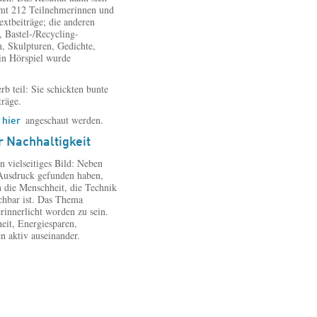
amt 212 Teilnehmerinnen und
xtbeiträge; die anderen
 Bastel-/Recycling-
, Skulpturen, Gedichte,
ein Hörspiel wurde
 teil: Sie schickten bunte
träge.
angeschaut werden.
hier
 Nachhaltigkeit
n vielseitiges Bild: Neben
 Ausdruck gefunden haben,
 die Menschheit, die Technik
achbar ist. Das Thema
erinnerlicht worden zu sein.
eit, Energiesparen,
 aktiv auseinander.