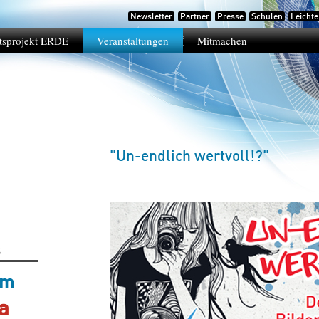
Newsletter
Partner
Presse
Schulen
Leicht
tsprojekt ERDE
Veranstaltungen
Mitmachen
"Un-endlich wertvoll!?"
S
um
a