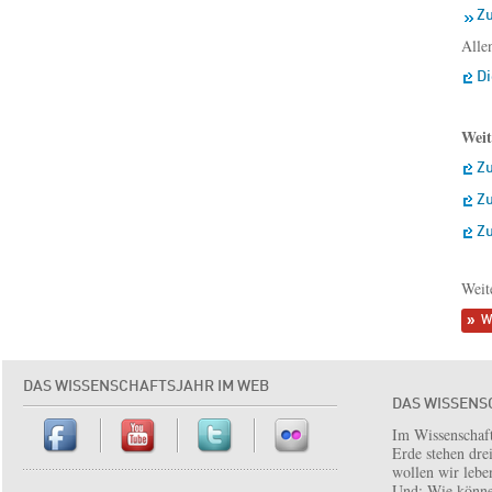
Zu
Alle
Di
Weit
Zu
Zu
Zu
Weit
W
DAS WISSENSCHAFTSJAHR IM WEB
DAS WISSENS
Im Wissenschaft
Erde stehen dre
wollen wir lebe
Und: Wie könne