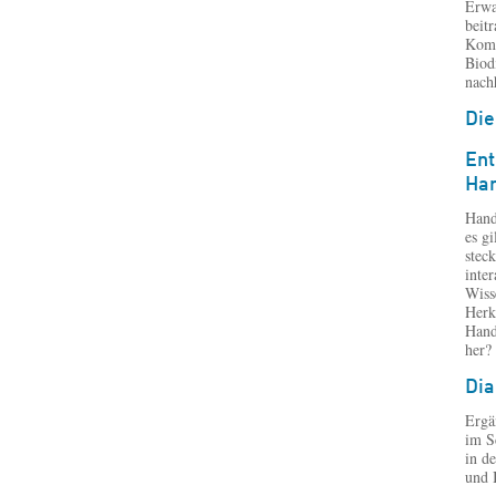
Erwa
beit
Komp
Biod
nach
Die
Ent
Han
Hand
es gi
stec
inte
Wiss
Herk
Hand
her?
Dia
Ergä
im S
in d
und 