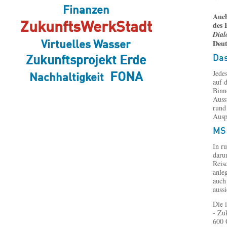
Finanzen
Auch
des 
ZukunftsWerkStadt
Dial
Deut
Virtuelles Wasser
Da
Zukunftsprojekt Erde
Jede
FONA
Nachhaltigkeit
auf 
Binn
Auss
rund
Ausp
MS 
In r
daru
Reis
anle
auch
auss
Die 
- Zu
600 