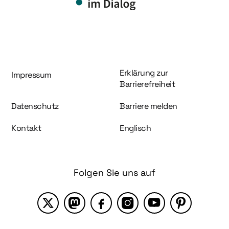
Information und Service
Erklärung zur
Impressum
Barrierefreiheit
Datenschutz
Barriere melden
Kontakt
Englisch
Folgen Sie uns auf
X
Mastodon
Facebook
Instagram
YouTube
Pinterest