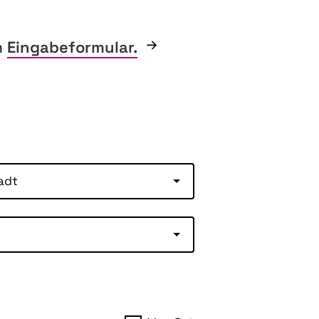
m
Eingabeformular.
adt