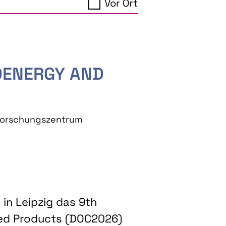
Vor Ort
IOENERGY AND
eforschungszentrum
in Leipzig das 9th
ed Products (DOC2026)