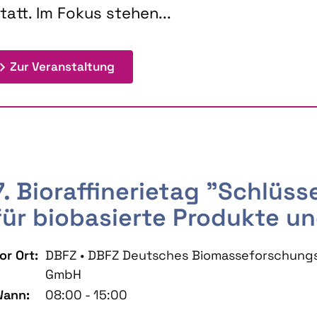
tatt. Im Fokus stehen...
: 9th Doctoral Colloquium BIOENE
Zur Veranstaltung
7. Bioraffinerietag "Schlüs
für biobasierte Produkte un
or Ort:
DBFZ • DBFZ Deutsches Biomasseforschung
GmbH
ann:
08:00 - 15:00