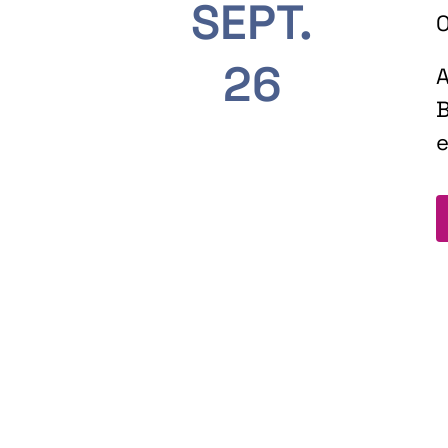
SEPT.
O
26
A
B
e