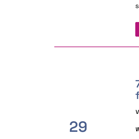
s
V
29
W