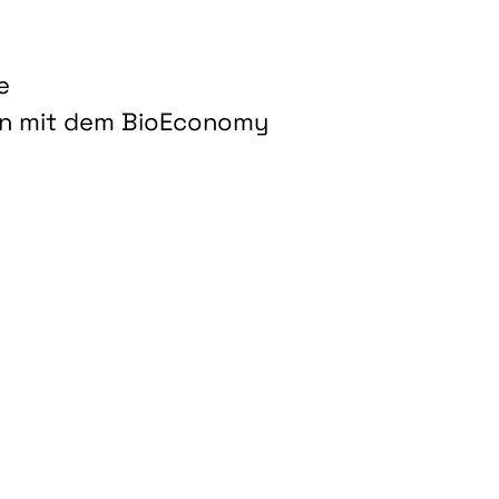
e
on mit dem BioEconomy
hnologien für biobasierte Produkte und Kraftstoffe"