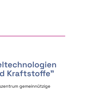
RGY AND BIOBASED PRODUCTS
seltechnologien
d Kraftstoffe"
szentrum gemeinnützige