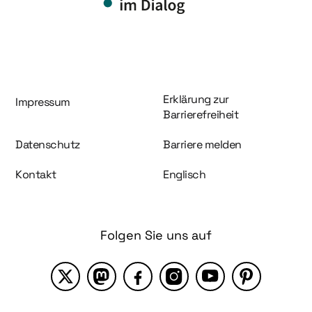
Information und Service
Erklärung zur
Impressum
Barrierefreiheit
Datenschutz
Barriere melden
Kontakt
Englisch
Folgen Sie uns auf
X
Mastodon
Facebook
Instagram
YouTube
Pinterest