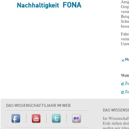
Ausg
FONA
Nachhaltigkeit
Grup
veru
Beis
Schu
beso
Fahr
veru
Umwe
M
Weit
Zu
Zu
DAS WISSENSCHAFTSJAHR IM WEB
DAS WISSENS
Im Wissenschaft
Erde stehen dre
wollen wir lebe