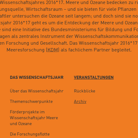
Wissenschaftsjahres 2016*17. Meere und Ozeane bedecken zu ru
gsquelle, Wirtschaftsraum – und sie bieten für viele Pflanzen
tler untersuchen die Ozeane seit langem; und doch sind sie n
tsjahr 2016*17 geht es um die Entdeckung der Meere und Ozeane
 sind eine Initiative des Bundesministeriums für Bildung und F
ragen als zentrales Instrument der Wissenschaftskommunikation
hen Forschung und Gesellschaft. Das Wissenschaftsjahr 2016*1
Meeresforschung (
KDM
) als fachlichem Partner begleitet.
DAS WISSENSCHAFTSJAHR
VERANSTALTUNGEN
Über das Wissenschaftsjahr
Rückblicke
Themenschwerpunkte
Archiv
Förderprojekte im
Wissenschaftsjahr Meere
und Ozeane
Die Forschungsflotte