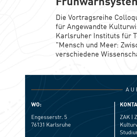
Frühwarnsystem
Die Vortragsreihe Collo
für Angewandte Kulturwi
Karlsruher Instituts für 
"Mensch und Meer: Zwis
verschiedene Wissenscha
AU
WO:
KONTA
Engesserstr. 5
ZAK | 
76131
Karlsruhe
Kultur
Studiu