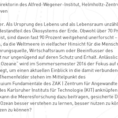
, Direktorin des Alfred-Wegener-Institut, Helmholtz-Zent
aven
her. Als Ursprung des Lebens und als Lebensraum unzähl
r Bestandteil des Ökosystems der Erde. Obwohl über 70 P
t, sind davon fast 90 Prozent weitgehend unerforscht –
, da die Weltmeere in vielfacher Hinsicht für die Mensc
hrungsquelle, Wirtschaftsraum oder Beeinflusser des
 nur ungenügend auf deren Schutz und Erhalt. Anlässli
 Ozeane“ wird im Sommersemester 2016 der Fokus auf 
t, um einen aktuellen Einblick in die damit verbunde
 Themenfelder stehen im Mittelpunkt des
loquium Fundamentale des ZAK | Zentrum für Angewandte
s Karlsruher Instituts für Technologie (KIT) anknüpfen
kann die Meeresforschung dazu beitragen, gesicherte 
 Ozean besser verstehen zu lernen, besser nutzen zu k
tzen zu können?