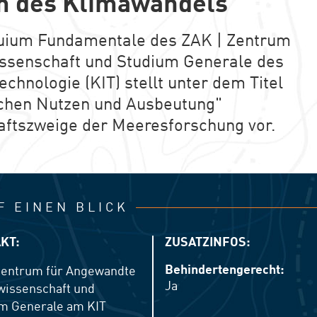
 des Klimawandels
quium Fundamentale des ZAK | Zentrum
ssenschaft und Studium Generale des
Technologie (KIT) stellt unter dem Titel
chen Nutzen und Ausbeutung"
ftszweige der Meeresforschung vor.
F EINEN BLICK
KT:
ZUSATZINFOS:
Behindertengerecht:
Zentrum für Angewandte
Ja
wissenschaft und
m Generale am KIT