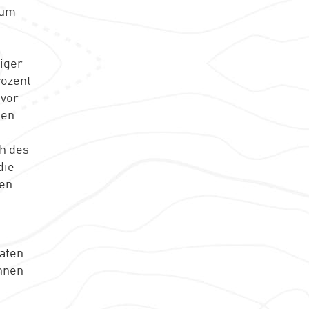
rum
iger
rozent
 vor
hen
ch des
die
nen
Daten
önnen