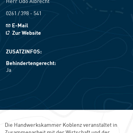
Herr
Udo
Albrecht
0261 / 398 - 541
E-Mail
Zur Website
ZUSATZINFOS:
Behindertengerecht:
Ja
Die Handwerkskammer Koblenz veranstaltet in
Zusammenarbeit mit der Wirtschaft und der