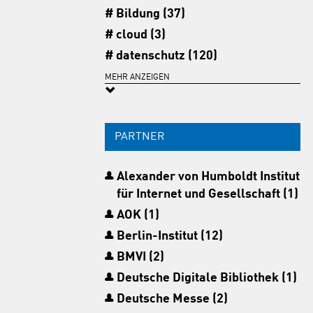
Bildung (37)
cloud (3)
datenschutz (120)
digitaleInfrastruktur (12)
MEHR ANZEIGEN
digitalesLesen (9)
eCommerce (2)
PARTNER
eDemocracy (46)
eHealth (5)
Alexander von Humboldt Institut
eLearning (16)
für Internet und Gesellschaft (1)
forschung (104)
AOK (1)
fußball (7)
Berlin-Institut (12)
gesundheit (12)
BMVI (2)
identität (5)
Deutsche Digitale Bibliothek (1)
industrie4.0 (7)
Deutsche Messe (2)
innovation (50)