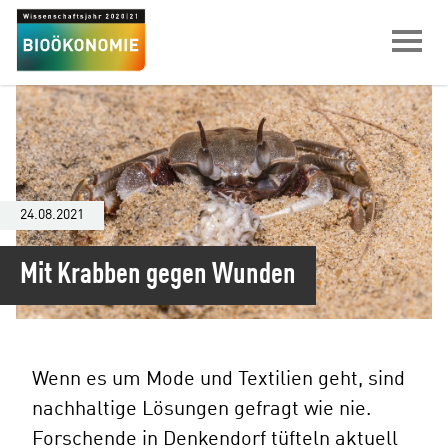
Mit Krabben gegen Wunden - Wissens
Springe zu:
Ha
24.08.2021
Mit Krabben gegen Wunden
Wenn es um Mode und Textilien geht, sind
nachhaltige Lösungen gefragt wie nie.
Forschende in Denkendorf tüfteln aktuell