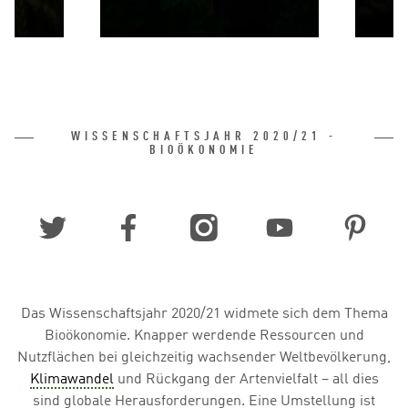
ahr
Dem Erbgut der
hema
Schattenmorelle auf der
I
e
Spur
A
zu
Ackerbau und Forschung
n
– Wege aus der
Wen
n
Klimakrise
WISSENSCHAFTSJAHR 2020/21 -
BIOÖKONOMIE
Soziale Medien
Das Wissenschaftsjahr 2020/21 widmete sich dem Thema
Bioökonomie. Knapper werdende Ressourcen und
Nutzflächen bei gleichzeitig wachsender Weltbevölkerung,
Klimawandel
und Rückgang der Artenvielfalt – all dies
sind globale Herausforderungen. Eine Umstellung ist