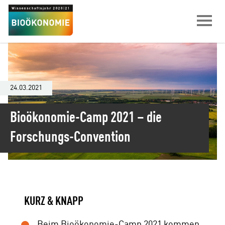
Bioökonomie-Camp 2021 – die Forsch
Springe zu:
Ha
24.03.2021
Bioökonomie-Camp 2021 – die
Forschungs-Convention
KURZ & KNAPP
Beim Bioökonomie-Camp 2021 kommen